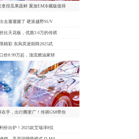
松拿捏瓜果蔬鲜 翼放EM冷藏版值得
出去遛遛腿了 硬派越野SUV
价比天花板，优惠3.6万的传祺
限精彩 东风奕派助阵2025武
口价8.99万起，顶流燃油家轿
驱在手，出行圈更广！传祺GS8带你
利价出炉！2025款艾瑞泽8仅
速锁、高原深呼吸模式 D-MA