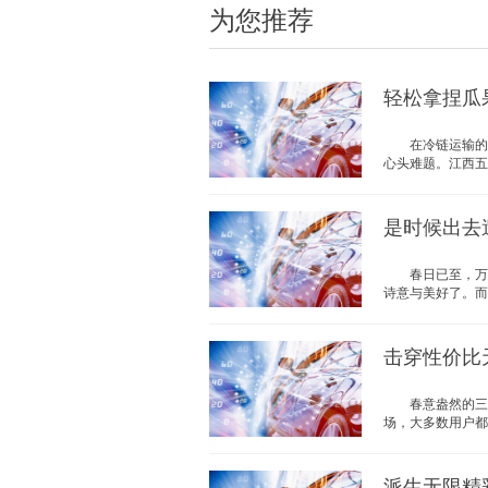
为您推荐
轻松拿捏瓜
在冷链运输的赛
心头难题。江西五十
是时候出去
春日已至，万物
诗意与美好了。而硬派
击穿性价比
春意盎然的三月
场，大多数用户都追
派生无限精彩