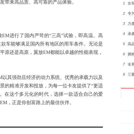
友带来高品质、高可靠的产品体验。
1
女
2
专
3
力
4
承
M进行了国内严苛的“三高”试验，即高温、高
这款车能够满足国内所有地区的用车条件。无论是
5
高
平原还是高原，翼放EM都能以卓越的性能表现，
6
拥
7
全
8
三重
以其强劲且经济的动力系统、优秀的承载力以及
9
拼
景的精准开发和投放，为每一位卡友提供了“更适
案。在这个多元化的时代，选择一款适合自己的爱
10
领
EM，正是你创富路上的最佳伙伴。
1
2
3