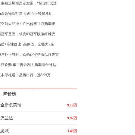
车主被追尾后淡定发图：“帮你们试过
为高效物流打造 江西五十铃翼放E
度空前大胆冲！广汽传祺11月购车钜
袭冠军基因，领克03冠军版碳纤维驭
品质+高性价比+高保值，全能大7座
抱户外正当时，欧萌达守护版以领先实
系狂欢购 车主再让利！购车综合补贴
丰厚礼遇！品质出行，选5.99万
性价比，无论帝豪有没有，24款艾瑞
降价榜
航混动时代，广汽传祺补齐中国新能源
全新凯美瑞
9.19万
汉兰达
9.92万
思域
3.48万