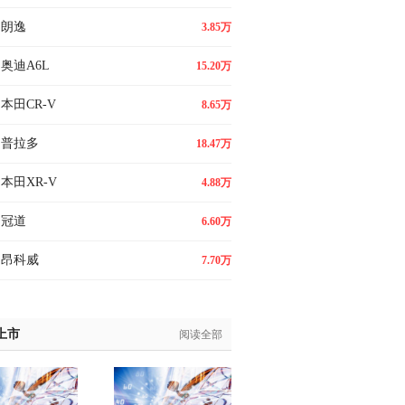
朗逸
3.85万
奥迪A6L
15.20万
本田CR-V
8.65万
普拉多
18.47万
本田XR-V
4.88万
冠道
6.60万
昂科威
7.70万
上市
阅读全部