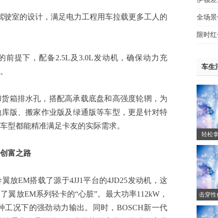
驶室的设计，满足电力工程用车拉载更多工人的
全场景
限时红
下，配备2.5L及3.0L发动机，确保动力充
车生
。
箱排水孔，搭配高承载底盘和高强度轮辋，为
地库版、搬家作业版及绿通版等车型，更是针对特
车型都能精准满足卡友的实际需求。
轻松拿
放EM
创富之路
EM搭载了源于4JJ1平台的4JD25发动机，这
翼放EM系列轻卡的“心脏”。最大功率112kW，
击穿性
惠3.
各种工况下的强劲动力输出。同时，BOSCH新一代