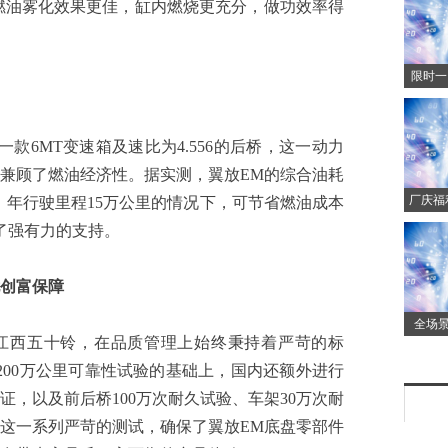
使得燃油雾化效果更佳，缸内燃烧更充分，做功效率得
限时一
顶流燃
款6MT变速箱及速比为4.556的后桥，这一动力
兼顾了燃油经济性。据实测，翼放EM的综合油耗
厂庆福
型，年行驶里程15万公里的情况下，可节省燃油成本
款艾瑞
了强有力的支持。
创富保障
全场景
西五十铃，在品质管理上始终秉持着严苛的标
E
200万公里可靠性试验的基础上，国内还额外进行
验证，以及前后桥100万次耐久试验、车架30万次耐
。这一系列严苛的测试，确保了翼放EM底盘零部件