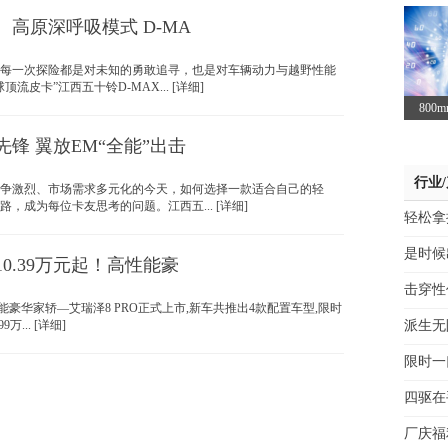
高原深呼吸模式 D-MA
一次探险都是对未知的勇敢追寻，也是对车辆动力与越野性能
流皮卡”江西五十铃D-MAX... [详细]
800
锋 翼放EM“全能”出击
行业
激烈、市场需求多元化的今天，如何选择一款适合自己的轻
，成为每位卡友思考的问题。江西五... [详细]
轻松拿
是时候
0.39万元起！高性能豪
击穿性
能豪华家轿—艾瑞泽8 PRO正式上市,新车共推出4款配置车型,限时
9万... [详细]
派生无
限时一
四驱在
厂庆福