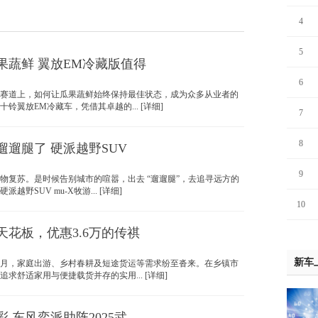
4
5
果蔬鲜 翼放EM冷藏版值得
6
道上，如何让瓜果蔬鲜始终保持最佳状态，成为众多从业者的
铃翼放EM冷藏车，凭借其卓越的... [详细]
7
8
遛遛腿了 硬派越野SUV
9
复苏。是时候告别城市的喧嚣，出去 “遛遛腿”，去追寻远方的
越野SUV mu-X牧游... [详细]
10
天花板，优惠3.6万的传祺
新车
，家庭出游、乡村春耕及短途货运等需求纷至沓来。在乡镇市
求舒适家用与便捷载货并存的实用... [详细]
 东风奕派助阵2025武