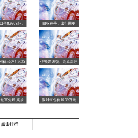
大杀伤力？
口价8.99万起，
四驱在手，出行圈更
油家轿非艾瑞泽
广！传祺GS8带你玩转
8莫属
春日户外每一程
利价出炉！2025
伊顿差速锁、高原深呼
泽8仅需8.99万
吸模式 D-MAX V-
元起
CROSS与您共赴探险
之旅
创富先锋 翼放
限时红包价10.39万元
M“全能”出击
起！高性能豪华家轿艾
瑞泽8 PRO正式上市
点击排行