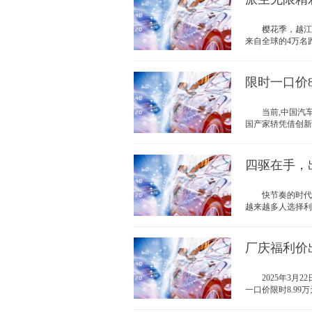
樱花季，越江湖。
来自全球的4万名跑
限时一口价8
当前,中国汽车品
国产家轿凭借创新技
四驱在手，
快节奏的时代，
越来越多人选择利用
厂庆福利价出
2025年3月22日
一口价限时8.99万元.