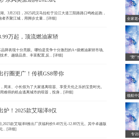
3月23日，2025武汉马拉松于沿江大道三阳路路口鸣枪起跑，
者齐聚江城，用脚步丈量... [详细]
全家老
.99万起，顶流燃油家轿
牌表现十分亮眼。哪怕是竞争十分激烈的A+级燃油家轿市场,
术、越级品质、丰富配置,反... [详细]
“野”
出行圈更广！传祺GS8带你
周末、小长假为了大家逃离喧嚣、享受天伦之乐的宝贵时光。
难得的机会逃离城市的喧嚣，投身... [详细]
领航中
炉！2025款艾瑞泽8仅
,2025款艾瑞泽8推出厂庆福利价9.49万元-12.89万元。其中卓越版
.. [详细]
专访H