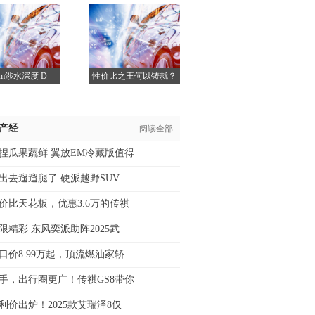
mm涉水深度 D-
性价比之王何以铸就？
看瑞
/产经
阅读全部
捏瓜果蔬鲜 翼放EM冷藏版值得
出去遛遛腿了 硬派越野SUV
价比天花板，优惠3.6万的传祺
限精彩 东风奕派助阵2025武
口价8.99万起，顶流燃油家轿
手，出行圈更广！传祺GS8带你
利价出炉！2025款艾瑞泽8仅