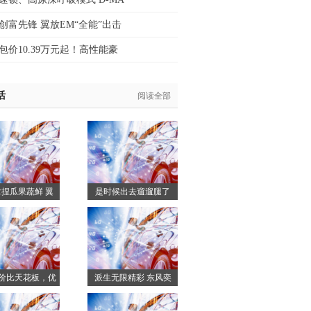
创富先锋 翼放EM“全能”出击
包价10.39万元起！高性能豪
活
阅读全部
捏瓜果蔬鲜 翼
是时候出去遛遛腿了
冷藏版值得推荐
硬派越野SUV mu-X牧
游侠带你去看诗和远方
价比天花板，优
派生无限精彩 东风奕
6万的传祺M6有多
派助阵2025武汉马拉松