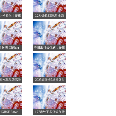
小抢着坐！传祺
0.2秒级换挡速度 全新
M6
 性拉满 回顾mu
春日出行最优解，传祺
GS
国汽车品牌高阶
2025款瑞虎7卓越版B
跃迁
ORSE Powe
1.77米纯平底货箱加持