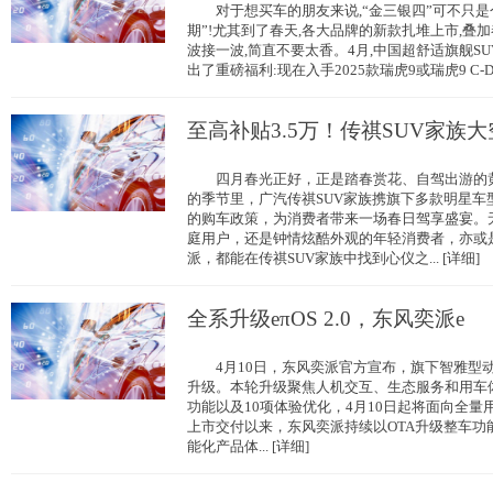
对于想买车的朋友来说,“金三银四”可不只是个
期”!尤其到了春天,各大品牌的新款扎堆上市,叠
波接一波,简直不要太香。4月,中国超舒适旗舰SU
出了重磅福利:现在入手2025款瑞虎9或瑞虎9 C-DM,
至高补贴3.5万！传祺SUV家族大
四月春光正好，正是踏春赏花、自驾出游的黄
的季节里，广汽传祺SUV家族携旗下多款明星车
的购车政策，为消费者带来一场春日驾享盛宴。
庭用户，还是钟情炫酷外观的年轻消费者，亦或
派，都能在传祺SUV家族中找到心仪之... [详细]
全系升级eπOS 2.0，东风奕派e
4月10日，东风奕派官方宣布，旗下智雅型动座驾
升级。本轮升级聚焦人机交互、生态服务和用车
功能以及10项体验优化，4月10日起将面向全量
上市交付以来，东风奕派持续以OTA升级整车功
能化产品体... [详细]