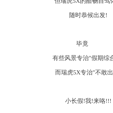
但瑞虎5X的酣畅自驾
随时恭候出发!
毕竟
有些风景专治"假期综合
而瑞虎5X专治"不敢出
小长假!我!来咯!!!