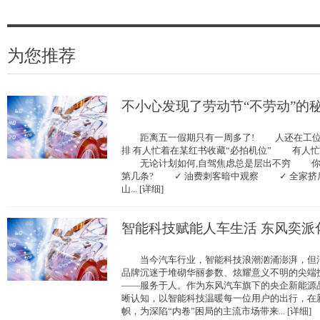
为您推荐
不小心发现了劳动节“不劳动”的
距离五一假期只有一周多了! 人还在工位,
排 有人忙着在某红书收藏“必拍机位” 有人
无论计划如何,自驾焦虑总是层出不穷 你
第几条? ✓ 油费刺客暗中观察 ✓ 全家
山... [详细]
智能科技赋能人车生活 东风奕派
当今汽车行业，智能科技浪潮汹涌澎湃，但浪
品牌沉迷于堆砌华丽参数、炫耀意义不明的尖端
——服务于人。作为东风汽车旗下的央企新能源
晰认知，以智能科技温暖每一位用户的出行，在
帜，为深陷“内卷”困局的主流市场带来... [详细]