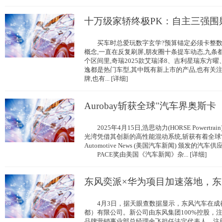
十万级家轿终极PK：自主三强围
买车时总爱玩数字玄学?预算锚定必须卡整数位?
概念,一直在反复刷屏,朋友圈十条提车动态,九
个区间里,奇瑞2025款艾瑞泽8、吉利星瑞东方曜
逸都是热门车型,其中既有新上市的产品,也有关
牌,也有... [详细]
Aurobay斩获全球"汽车界奥斯卡
2025年4月15日,浩思动力(HORSE Powertrai
光湾凭借其创新的高性能混动系统,斩获有着全球
Automotive News (美国汽车新闻) 颁发的汽
PACE奖由美国《汽车新闻》杂... [详细]
东风奕派×华为项目加速落地，
4月3日，据天眼查数据显示，东风汽车在成
都）有限公司。新公司由东风集团100%控股，
品牌营销事业部总经理余飞担任法定代表人，注