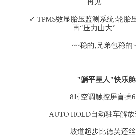
再见
✓ TPMS数显胎压监测系统:轮胎
再“压力山大”
~~稳的,兄弟包稳的~
"躺平星人"快乐舱
8吋空调触控屏盲操66
AUTO HOLD自动驻车解
坡道起步比德芙还丝