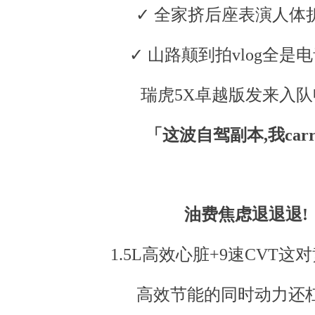
✓ 全家挤后座表演人体
✓ 山路颠到拍vlog全是
瑞虎5X卓越版发来入队
「这波自驾副本,我carr
油费焦虑退退退!
1.5L高效心脏+9速CVT这对黄
高效节能的同时动力还