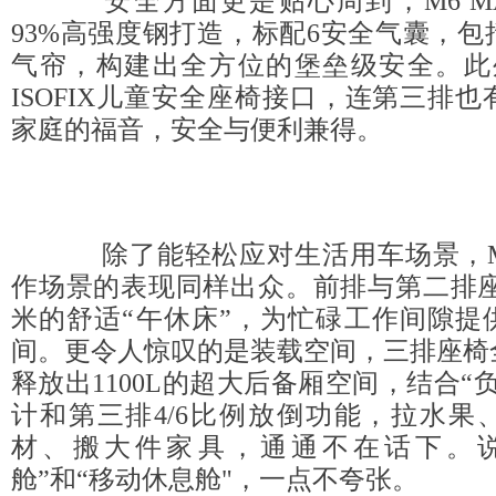
安全方面更是贴心周到，M6 M
93%高强度钢打造，标配6安全气囊，
气帘，构建出全方位的堡垒级安全。此
ISOFIX儿童安全座椅接口，连第三排
家庭的福音，安全与便利兼得。
除了能轻松应对生活用车场景，M6
作场景的表现同样出众。前排与第二排座
米的舒适“午休床”，为忙碌工作间隙提
间。更令人惊叹的是装载空间，三排座椅
释放出1100L的超大后备厢空间，结合“
计和第三排4/6比例放倒功能，拉水果
材、搬大件家具，通通不在话下。说
舱”和“移动休息舱"，一点不夸张。