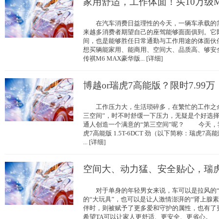
家用舒适，工作体面！买10万级M
在汽车消费日益理性的今天，一辆车承载的需
来越多消费者期望自己的座驾能够面面俱到。它
间，也是能够胜任日常通勤与工作用途的体面伙伴
想买辆能家用、能商用、空间大、品质高、够安全
传祺M6 MAX豪华版... [详细]
博越or瑞虎7高能版？限时7.99万
工作压力大，生活琐碎多，在繁忙的工作之余
三空间”，时不时舒缓一下压力，无疑是个好选
通人创造一个满意的“第三空间”呢？ 今天，
虎7高能版 1.5T-6DCT 劲（以下简称：瑞虎7高能版
... [详细]
空间大、动力猛、安全贴心，瑞虎
对于单身的年轻男女来说，车可以是拉风的“
的“大玩具”，也可以是让人激情澎湃的“肾上腺
伴时，则被赋予了更多爱和守护的属性，也有了
希望TA可以让家人更舒适、更安全、更省心。