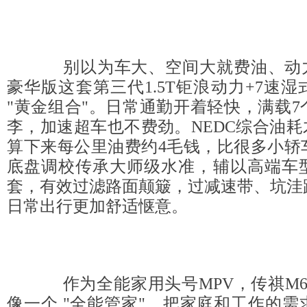
别以为车大、空间大就费油、动力肉
豪华版这套第三代1.5T钜浪动力+7速
"黄金组合"。日常通勤开着轻快，满载
李，加速超车也不费劲。NEDC综合油耗才6.
算下来每公里油费约4毛钱，比很多小轿
底盘调校传承大师级水准，辅以高端车
套，有效过滤路面颠簸，过减速带、坑洼
日常出行更加舒适惬意。
作为全能家用头号MPV，传祺M6 
像一个 "全能管家"，把家庭和工作的