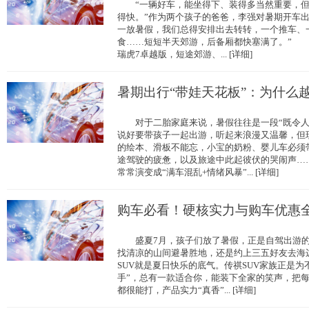
“一辆好车，能坐得下、装得多当然重要，但
得快。”作为两个孩子的爸爸，李强对暑期开车出
一放暑假，我们总得安排出去转转，一个推车、
食……短短半天郊游，后备厢都快塞满了。” 今
瑞虎7卓越版，短途郊游、... [详细]
暑期出行“带娃天花板”：为什么
对于二胎家庭来说，暑假往往是一段“既令人
说好要带孩子一起出游，听起来浪漫又温馨，但
的绘本、滑板不能忘，小宝的奶粉、婴儿车必须
途驾驶的疲惫，以及旅途中此起彼伏的哭闹声……
常常演变成“满车混乱+情绪风暴”... [详细]
购车必看！硬核实力与购车优惠
盛夏7月，孩子们放了暑假，正是自驾出游的
找清凉的山间避暑胜地，还是约上三五好友去海
SUV就是夏日快乐的底气。传祺SUV家族正是为
手”，总有一款适合你，能装下全家的笑声，
都很能打，产品实力“真香”... [详细]