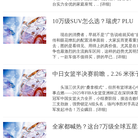
台实力全优的家庭座驾，... [详细]
10万级SUV怎么选？瑞虎7 PLU
现在的消费者，早就不是“广告说啥就买啥”
传和眼花缭乱的配置清单面前，大家反而更看重
去，图的是看得见、用得上的真价值。尤其是在
争也最激烈的主流购车区间，这样的趋势尤其
下，一款车值不值得买，拼的早已... [详细]
中日女篮半决赛前瞻，2.26 米张
头顶三伏天的“桑拿模式”，但所有篮球迷心
事点燃——2025年FIBA女篮亚洲杯正在深
冠军中国女篮火力全开，小组赛阶段，接连击败
三支劲旅，强势锁定A组头名，场均净胜对手高达
军发起冲击！万众瞩目... [详细]
全家都喊热？这台7万级全球五星