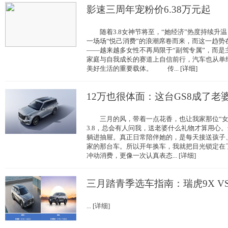
影速三周年宠粉价6.38万元起
随着3.8女神节将至，“她经济”热度持续升
一场场“悦己消费”的浪潮席卷而来，而这一趋势
——越来越多女性不再局限于“副驾专属”，而是
家庭与自我成长的赛道上自信前行，汽车也从单
美好生活的重要载体。 传... [详细]
12万也很体面：这台GS8成了老
三月的风，带着一点花香，也让我家那位“女
3.8，总会有人问我，送老婆什么礼物才算用心
躺进抽屉。真正日常陪伴她的，是每天接送孩子
家的那台车。所以开年换车，我就把目光锁定在了
冲动消费，更像一次认真表态... [详细]
三月踏青季选车指南：瑞虎9X V
... [详细]