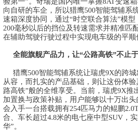
验第一”。奇瑞是国内唯一掌握8AT变速箱
向自研的车企，所以猎鹰500智能驾辅系统
速箱深度协同，通过“时空联合算法”模型
200毫秒以后的挡位及转速需求并精准匹
在辅助驾驶行驶过程中实现电车级的平顺
全能旗舰
产品力，让“公路高铁”不止
猎鹰500智能驾辅系统让瑞虎9X的跨
从容，而扎实的产品基础，则让这份体验
路高铁”般的全维享受。当前，瑞虎9X推
加置换与政策补贴，用户能够以十万出头
会入手一台搭载拥有254匹马力的鲲鹏2.0T
合、车长超过4.8米的电七座中型SUV，
华”。