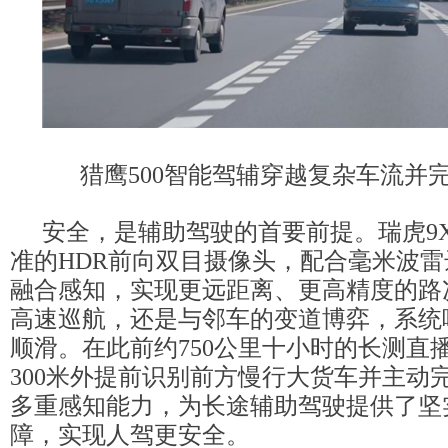
猎鹰500智能驾辅穿越复杂车流并
安全，是辅助驾驶的首要前提。瑞虎9
准的HDR前向双目摄像头，配合毫米波
融合感知，实现更远距离、更高精度的路
高速巡航，还是与邻车的变道博弈，系统
顺滑。在此前约750公里十小时的长测直
300米外提前识别前方慢行大货车并主动
多重感知能力，为长途辅助驾驶提供了坚
障，实现人驾更安全。