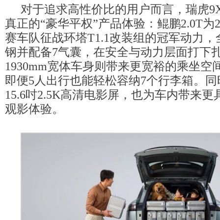
对于追求高性价比的用户而言，瑞虎9
真正的“豪华平权”产品体验：鲲鹏2.0T为2
赛车队征战环塔T1.1改装组的冠军动力，
钢并配备7气囊，在安全与动力层面打下
1930mm宽体车身则带来更宽裕的乘坐空
即便5人出行也能轻松容纳7个行李箱。
15.6吋2.5K高清电影屏，也为车内带来
观影体验。