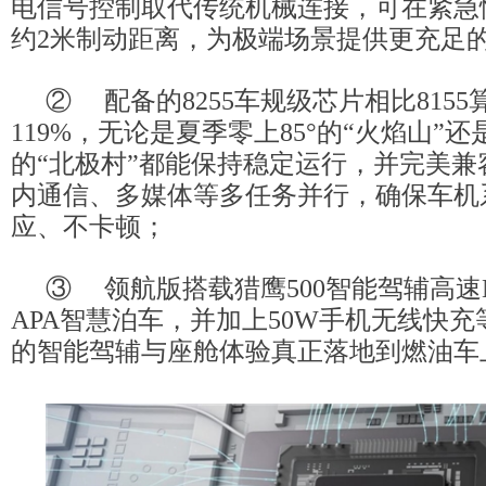
电信号控制取代传统机械连接，可在紧急
约2米制动距离，为极端场景提供更充足
② 配备的8255车规级芯片相比815
119%，无论是夏季零上85°的“火焰山”还
的“北极村”都能保持稳定运行，并完美兼
内通信、多媒体等多任务并行，确保车机
应、不卡顿；
③ 领航版搭载猎鹰500智能驾辅高速
APA智慧泊车，并加上50W手机无线快
的智能驾辅与座舱体验真正落地到燃油车