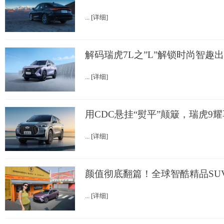
... [详细]
解码瑞虎7L之”L”解锁时尚智趣
... [详细]
用CDC悬挂“熨平”颠簸，瑞虎9耀
... [详细]
颜值彻底翻篇！全球智酷精品SUV
... [详细]