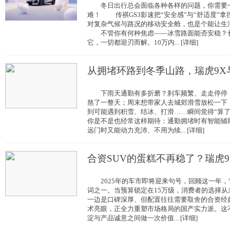
冬日出行总会面临各种各样的问题，你需要一
难！ 传祺GS3影速把“安全感”与“舒适度”
对复杂气候与路况的移动安全舱，也是个能让生
不管你有何种焦虑——冰雪路面能否安稳？长
它，一切都迎刃而解。10万内... [详细]
从拥堵环路到冬季山路，瑞虎9X
下雨天通勤有多折磨？刹车频繁、走走停停，
熬了一整天；周末想带家人去城郊滑雪放松一下，
到可能遇到积雪、结冰、打滑……瞬间觉得“
你是不是也经常这样期待：通勤拥堵时有智能辅
远门时又能动力充沛、不用为续... [详细]
合资SUV的蛋糕不再稳了？瑞虎9
2025年的车市即将迎来句号，回顾这一年，“
词之一。当预算锁定在15万级，消费者的选择
一边是口碑深厚、但配置往往需要取舍的合资经
术亮眼，正全力重塑市场格局的国产实力派。这
淀与产品诚意之间做一次价值... [详细]