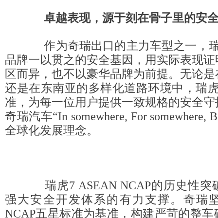
卓越表现，源于刻在骨子里的安
作为奇瑞出口的主力车型之一，瑞
品牌一以贯之的安全基因，用实际表现证
区而异，也不以豪华品牌为前提。无论是
还是在东南亚的多样化道路环境中，瑞虎
准，为每一位用户提供一致规格的安全守
奇瑞汽车“In somewhere, For somewhere, B
全球化发展理念。
瑞虎7 ASEAN NCAP的历史性
强大安全开发体系的有力支撑。奇瑞
NCAP五星标准为基准，构建严苛的整