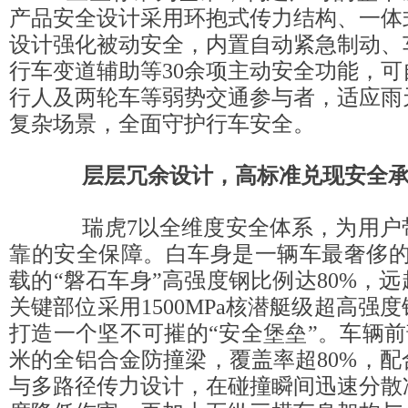
产品安全设计采用环抱式传力结构、一体
设计强化被动安全，内置自动紧急制动、
行车变道辅助等30余项主动安全功能，
行人及两轮车等弱势交通参与者，适应雨
复杂场景，全面守护行车安全。
层层冗余设计，
高标准
兑现安全
瑞虎7以全维度安全体系，为用户
靠的安全保障。白车身是一辆车最奢侈的
载的“磐石车身”高强度钢比例达80%，
关键部位采用1500MPa核潜艇级超高强
打造一个坚不可摧的“安全堡垒”。车辆前部
米的全铝合金防撞梁，覆盖率超80%，
与多路径传力设计，在碰撞瞬间迅速分散