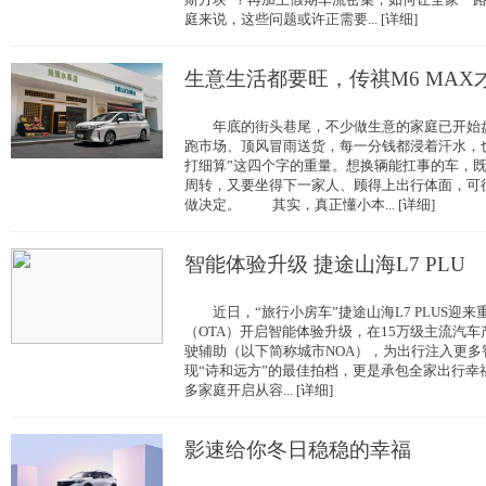
庭来说，这些问题或许正需要... [详细]
生意生活都要旺，传祺M6 MAX
年底的街头巷尾，不少做生意的家庭已开始盘
跑市场、顶风冒雨送货，每一分钱都浸着汗水，
打细算”这四个字的重量。想换辆能扛事的车，
周转，又要坐得下一家人、顾得上出行体面，可
做决定。 其实，真正懂小本... [详细]
智能体验升级 捷途山海L7 PLU
近日，“旅行小房车”捷途山海L7 PLUS迎
（OTA）开启智能体验升级，在15万级主流汽
驶辅助（以下简称城市NOA），为出行注入更多
现“诗和远方”的最佳拍档，更是承包全家出行幸
多家庭开启从容... [详细]
影速给你冬日稳稳的幸福