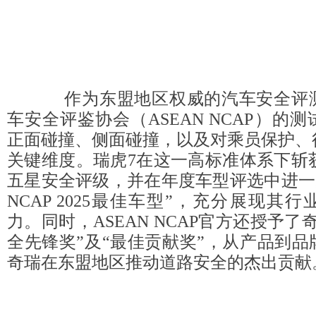
作为东盟地区权威的汽车安全评测
车安全评鉴协会（ASEAN NCAP）的
正面碰撞、侧面碰撞，以及对乘员保护、
关键维度。瑞虎7在这一高标准体系下斩获AS
五星安全评级，并在年度车型评选中进一步
NCAP 2025最佳车型”，充分展现其
力。同时，ASEAN NCAP官方还授予了
全先锋奖”及“最佳贡献奖”，从产品到
奇瑞在东盟地区推动道路安全的杰出贡献