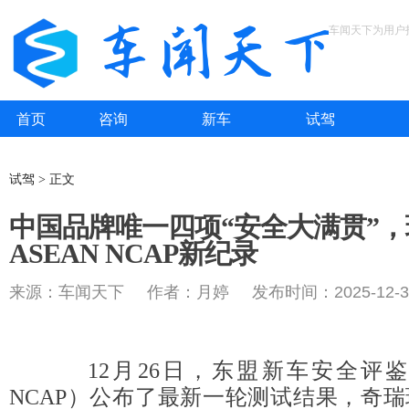
车闻天下为用户
首页
咨询
新车
试驾
试驾 > 正文
中国品牌唯一四项“安全大满贯”，
ASEAN NCAP新纪录
来源：车闻天下 作者：月婷 发布时间：2025-12-3
12月26日，东盟新车安全评鉴协
NCAP）公布了最新一轮测试结果，奇瑞瑞虎