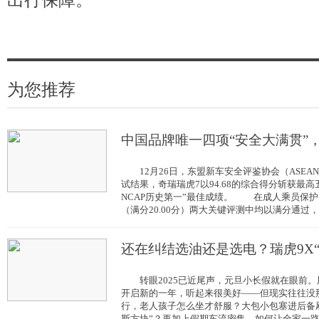
出行保障。
为您推荐
中国品牌唯一四项“安全大满贯”
12月26日，东盟新车安全评鉴协会（ASEAN
试结果，奇瑞瑞虎7以94.68的综合得分斩获最高
NCAP历史第一”最佳成绩。 在成人乘员保护（
（满分20.00分）两大关键评测中均以满分通过，成为
还在纠结选油还是选电？瑞虎9X
转眼2025已近尾声，元旦小长假就在眼前。
开启新的一年，听起来很美好——但现实往往没
行，老人孩子怎么坐才舒服？大包小包塞进后备
斯方块”？再加上假期车流密集，如何让全家