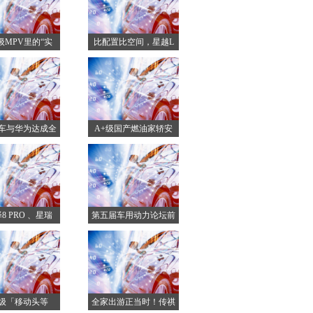
万级MPV里的“实
比配置比空间，星越L
真不
车与华为达成全
A+级国产燃油家轿安
面深
全动
8 PRO 、星瑞
第五届车用动力论坛前
瞻：
万级「移动头等
全家出游正当时！传祺