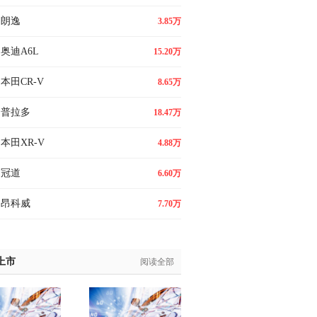
朗逸
3.85万
奥迪A6L
15.20万
本田CR-V
8.65万
普拉多
18.47万
本田XR-V
4.88万
冠道
6.60万
昂科威
7.70万
上市
阅读全部