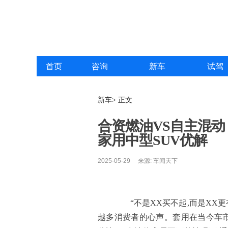
首页
咨询
新车
试驾
新车> 正文
合资燃油VS自主混动！
家用中型SUV优解
2025-05-29 来源: 车闻天下
“不是XX买不起,而是XX更
越多消费者的心声。套用在当今车市