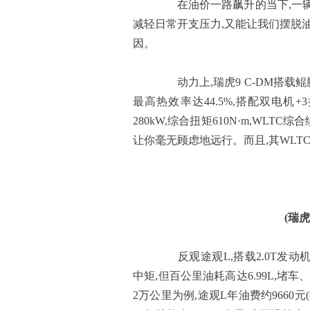
在油价一路飙升的当下,一辆省
减轻日常开支压力,又能让我们摆脱
因。
动力上,瑞虎9 C-DM搭载鲲鹏超
最高热效率达44.5%,搭配双电机
280kW,综合扭矩610N·m,WLT
让你毫无顾虑地远行。而且,其WLT
(瑞虎
反观途观L,搭载2.0T发动机,
中矩,但百公里油耗高达6.99L,
2万公里为例,途观L年油费约9660元(按9