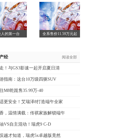
舱」：
MP
轻人的第一台
全系售价11.59万元起
SUV！好
/产经
阅读全部
走！与GS3影速一起开启夏日清
游指南：这台10万级四驱SUV
M8乾崑售35.99万-40
适更安全！艾瑞泽8打造端午全家
香，温情满载：传祺家族解锁端午
油VS自主混动！瑞虎9 C-D
缤越才知道，瑞虎5x卓越版竟然