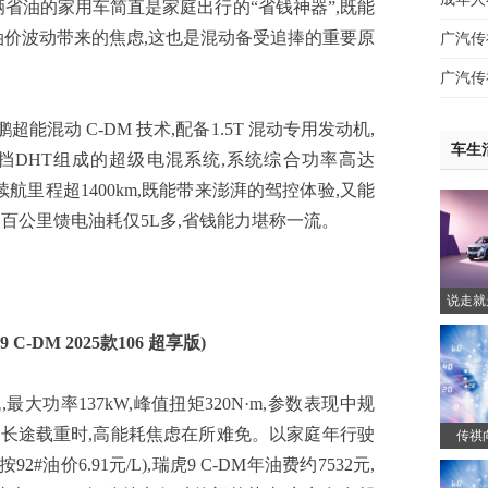
油的家用车简直是家庭出行的“省钱神器”,既能
油价波动带来的焦虑,这也是混动备受追捧的重要原
广汽传
广汽传
能混动 C-DM 技术,配备1.5T 混动专用发动机,
车生
+3挡DHT组成的超级电混系统,系统综合功率高达
C综合续航里程超1400km,既能带来澎湃的驾控体验,又能
C百公里馈电油耗仅5L多,省钱能力堪称一流。
说走就
一起开
9 C-DM 2025款106 超享版)
最大功率137kW,峰值扭矩320N·m,参数表现中规
堵车、长途载重时,高能耗焦虑在所难免。以家庭年行驶
传祺
35.99
2#油价6.91元/L),瑞虎9 C-DM年油费约7532元,