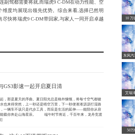
副驾都需要将就,而瑞虎9 C-DM在动力性能、空
个维度均展现出领先优势。综合来看,选择已然明
10 
尽快将瑞虎9 C-DM带回家,与家人一同开启卓越
东风汽
与GS3影速一起开启夏日清
艾瑞泽
，那是夏天的序曲。夏日阳光总是格外慷慨，将每寸空气都镀
水也来得突然，上一秒还是晴空万里，下一秒便淅淅沥沥打湿路
，一辆车不该只是代步工具，而应是生活的延伸——能陪你从容
也能载你奔赴山海星辰。 端午时节将近，千百年来，龙舟竞渡
]
50