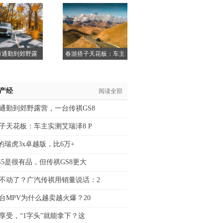
9X
市通勤到郊野露
春游搭子天花板：车主
营，一
实测
/产经
阅读全部
通勤到郊野露营，一台传祺GS8
子天花板：车主实测艾瑞泽8 P
万的瑞虎3x卓越版，比6万+
S5是很有品，但传祺GS8更大
不动了？广汽传祺用销量说话：2
台MPV为什么越卖越火爆？20
的享受，“1字头”就能拿下？这