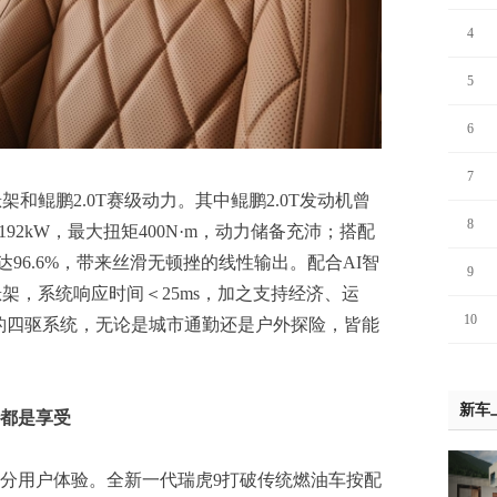
4
5
6
7
和鲲鹏2.0T赛级动力。其中鲲鹏2.0T发动机曾
8
92kW，最大扭矩400N·m，动力储备充沛；搭配
达96.6%，带来丝滑无顿挫的线性输出。配合AI智
9
架，系统响应时间＜25ms，加之支持经济、运
10
豹四驱系统，无论是城市通勤还是户外探险，皆能
新车
都是享受
分用户体验。全新一代瑞虎9打破传统燃油车按配