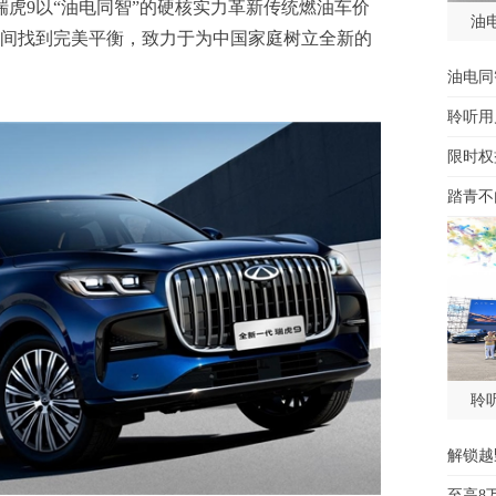
瑞虎9以“油电同智”的硬核实力革新传统燃油车价
油
间找到完美平衡，致力于为中国家庭树立全新的
油电同
聆听用
限时权
踏青不
聆
解锁越
至高8