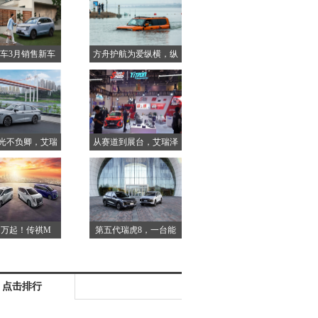
车3月销售新车
方舟护航为爱纵横，纵
49
横G
光不负卿，艾瑞
从赛道到展台，艾瑞泽
泽8
8改
78 万起！传祺M
第五代瑞虎8，一台能
带来
点击排行