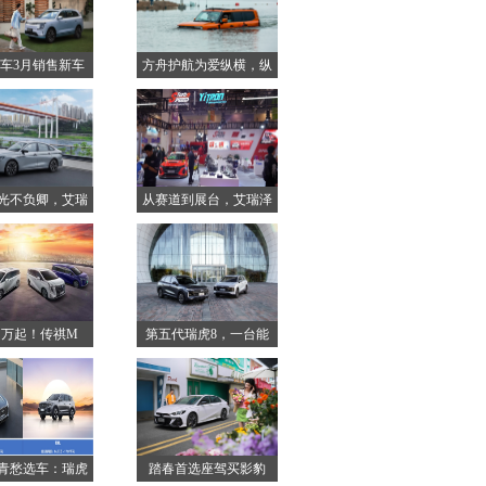
车3月销售新车
方舟护航为爱纵横，纵
49
横G
光不负卿，艾瑞
从赛道到展台，艾瑞泽
泽8
8改
78 万起！传祺M
第五代瑞虎8，一台能
带来
青愁选车：瑞虎
踏春首选座驾买影豹