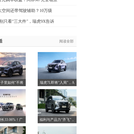
座大空间还带驾驶辅助？10万级
别只看“三大件”，瑞虎9X告诉
活
阅读全部
子里如何“不将
瑞虎7L即将“入局”，A
就”
长33.06%！广
福利与产品力“齐飞”，
瑞