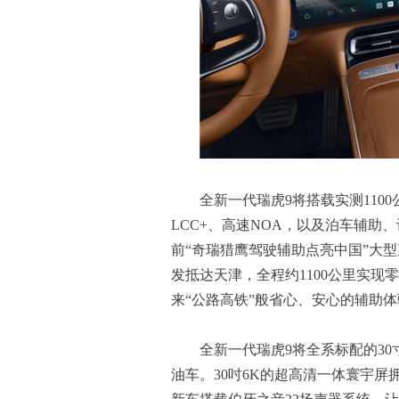
全新一代瑞虎9将搭载实测110
LCC+、高速NOA，以及泊车辅
前“奇瑞猎鹰驾驶辅助点亮中国”大
发抵达天津，全程约1100公里实
来“公路高铁”般省心、安心的辅助体
全新一代瑞虎9将全系标配的30
油车。30吋6K的超高清一体寰宇屏