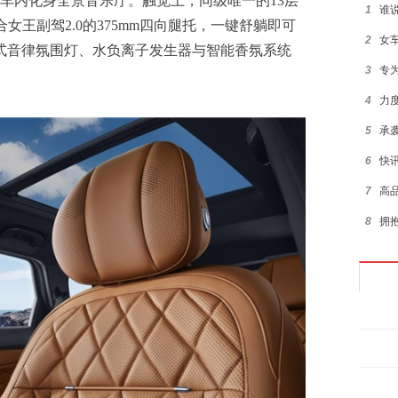
让车内化身全景音乐厅。触觉上，同级唯一的13层
1
谁
女王副驾2.0的375mm四向腿托，一键舒躺即可
2
女
瀑式音律氛围灯、水负离子发生器与智能香氛系统
3
专
4
力
5
承
6
快
7
高
8
拥
9
是
10
科
1
2
3