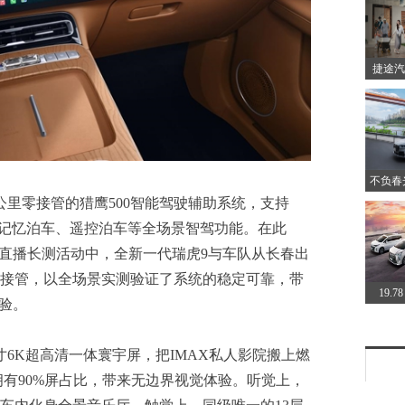
捷途汽
不负春
0公里零接管的猎鹰500智能驾驶辅助系统，支持
助、记忆泊车、遥控泊车等全场景智驾功能。在此
型直播长测活动中，全新一代瑞虎9与车队从长春出
现零接管，以全场景实测验证了系统的稳定可靠，带
19.
验。
寸6K超高清一体寰宇屏，把IMAX私人影院搬上燃
拥有90%屏占比，带来无边界视觉体验。听觉上，