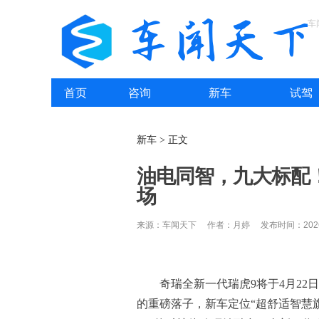
车
首页
咨询
新车
试驾
新车 > 正文
油电同智，九大标配
场
来源：车闻天下 作者：月婷 发布时间：2026-
奇瑞全新一代瑞虎9将于4月2
的重磅落子，新车定位“超舒适智慧旗