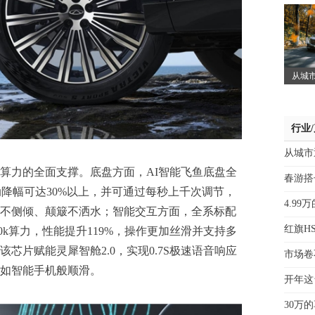
从城
行业
从城市
算力的全面支撑。底盘方面，AI智能飞鱼底盘全
春游搭
动降幅可达30%以上，并可通过每秒上千次调节，
4.99
不侧倾、颠簸不洒水；智能交互方面，全系标配
红旗H
230k算力，性能提升119%，操作更加丝滑并支持多
芯片赋能灵犀智舱2.0，实现0.7S极速语音响应
市场卷
如智能手机般顺滑。
开年这
30万