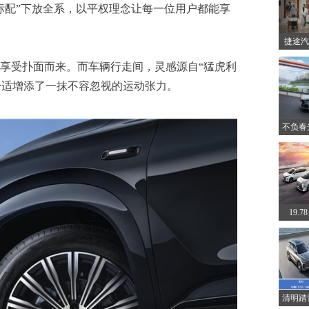
标配”下放全系，以平权理念让每一位用户都能享
捷途汽
享受扑面而来。而车辆行走间，灵感源自“猛虎利
份舒适增添了一抹不容忽视的运动张力。
不负春
19.
清明踏