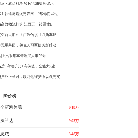
说皮卡就该粗糙 铃拓汽油版带你乐
车主被追尾后淡定发图：“帮你们试过
为高效物流打造 江西五十铃翼放E
度空前大胆冲！广汽传祺11月购车钜
袭冠军基因，领克03冠军版碳纤维驭
讯|上汽乘用车管理层人事任命
品质+高性价比+高保值，全能大7座
抱户外正当时，欧萌达守护版以领先实
时候出去遛遛腿了 硬派越野SUV
降价榜
技不炫技，实用即正义，东风奕派20
全新凯美瑞
9.19万
汉兰达
9.92万
思域
3.48万