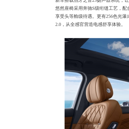
新车搭载伯牙之音23扬声器系统，
悠然座椅采用奔驰S级绗缝工艺，配合
享受头等舱级待遇。更有256色光
2.0，从全感官营造电感舒享体验。