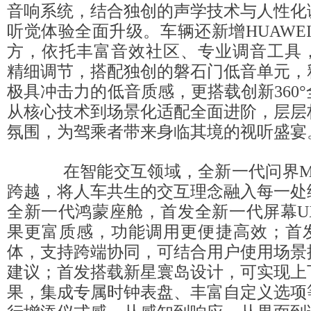
音响系统，结合独创的声学技术与人性化
听觉体验全面升级。车辆还新增HUAWEI 
方，依托丰富音效社区、专业调音工具，
精细调节，搭配独创的磐石门低音单元，
极具冲击力的低音质感，更搭载创新360
从核心技术到场景化适配全面进阶，层层
氛围，为驾乘者带来身临其境的视听盛宴
在智能交互领域，全新一代问界M
跨越，将人车共生的交互理念融入每一处
全新一代鸿蒙座舱，首发全新一代屏幕U
果更富质感，功能调用更便捷高效；首
体，支持跨端协同，可结合用户使用场景
建议；首发搭载新星寰岛设计，可实现上
果，集成专属时钟表盘、丰富自定义选项