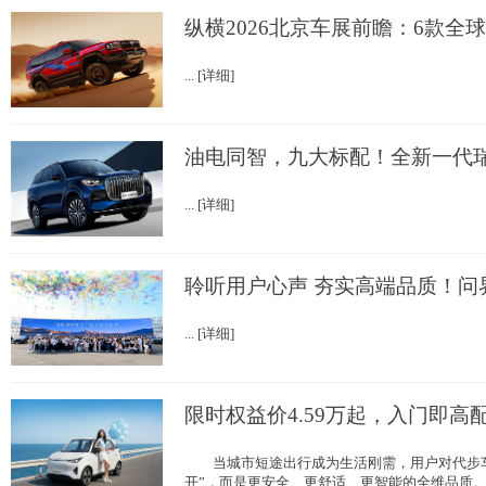
纵横2026北京车展前瞻：6款全
... [详细]
油电同智，九大标配！全新一代瑞
... [详细]
聆听用户心声 夯实高端品质！问
... [详细]
限时权益价4.59万起，入门即高
当城市短途出行成为生活刚需，用户对代步车
开”，而是更安全、更舒适、更智能的全维品质