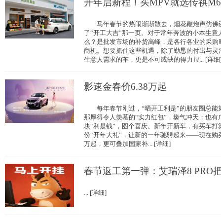
开年启新程！买MPV就选传祺M6
马年春节的热闹渐渐散去，烟花鞭炮声仿佛还
了“开工大吉”那一页。对于常年奔波的小本生意
么？是批发市场的补货高峰，是各行各业的采购
商机。想要抓住这些机遇，除了勤恳的付出与灵
生意人需求的车，更是不可或缺的得力帮... [详细
影速金春价6.38万起
每年春节刚过，“晒开工利是”的朋友圈总能
那厚得令人羡慕的“实力红包”，壕气冲天；也有广
块“利是钱”，图个喜庆。新年开新车，有买车打
份“开年大礼”，让新的一年驰骋起来——现在购买G
万起，更可叠加国家补... [详细]
春节返工第一弹：艾瑞泽8 PRO
... [详细]