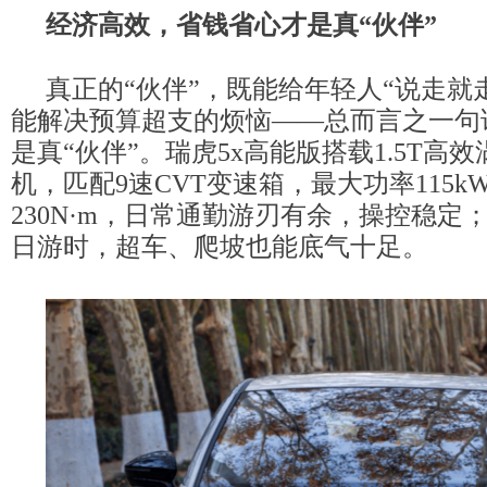
经济高效，省钱省心
才是真“伙伴”
真正的“伙伴”，既能给年轻人“说走就
能解决预算超支的烦恼——总而言之一句
是真“伙伴”。瑞虎5x高能版搭载1.5T高
机，匹配9速CVT变速箱，最大功率115k
230N·m，日常通勤游刃有余，操控稳定
日游时，超车、爬坡也能底气十足。