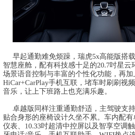
早起通勤难免烦躁，瑞虎5x高能版搭载Lion
智慧座舱，配有科技感十足的20.7吋星
场景语音控制与丰富的个性化功能，再加上
HiCar+CarPlay手机互联，堵车时刷刷
音乐，让上下班路上也充满乐趣。
卓越版同样注重通勤舒适，主驾驶支持
贴合身形的座椅设计久坐不累。车内配有单
仪表、10.33吋超清中控屏以及智享空调
牙电话/音乐、手机互联助手、WIFI热点