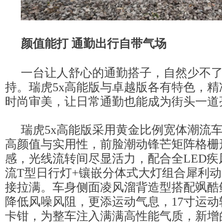
颜值能打 通勤出行自带气场
一台让人舒心的通勤搭子，自然少不
持。瑞虎5x高能版与卓越版各有特色，
时尚审美，让日常通勤也能成为街头一道
瑞虎5x高能版采用黄金比例宽体潮流
高颜值与实用性，前脸潮动锋芒矩阵格栅
感，光线流转间尽显活力，配合全LED疾
流T型日行灯+镶嵌分体式大灯组合犀利
接拉满。车身侧面凌风溜背造型搭配飒酷
降低风噪风阻，更添运动气息，17寸运动
卡钳，为整车注入满满高性能气质，新增