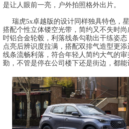
是让人眼前一亮，户外拍照格外出片。
瑞虎5x卓越版的设计同样独具特色，
搭配个性立体镂空光带，简约又不失时尚
吋铝合金轮毂，利落线条勾勒出干练姿态
点亮后辨识度拉满，搭配双排气造型更添
线条流畅利落，符合年轻人简约大气的审
勤，不管是停在公司楼下还是街边，都能