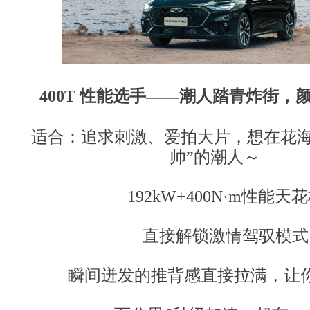
400T 性能选手
——
潮人踏青炸街，
适合：追求刺激、爱拍大片，想在花海
帅”的潮人～
192kW+400N·m性能天
直接解锁激情驾驭模式
瞬间迸发的推背感直接拉满，让