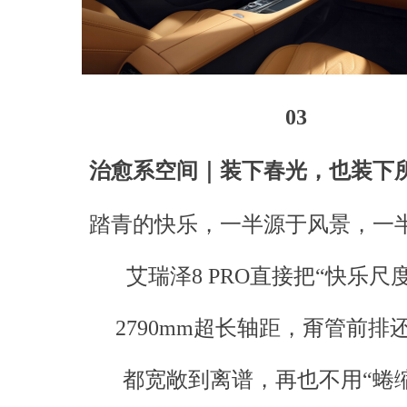
03
治愈系空间｜装下春光，也装下
踏青的快乐，一半源于风景，一
艾瑞泽8 PRO直接把“快乐尺
2790mm超长轴距，甭管前排
都宽敞到离谱，再也不用“蜷