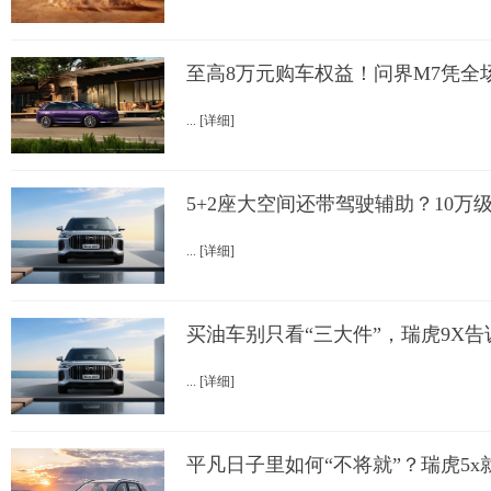
至高8万元购车权益！问界M7凭全
... [详细]
5+2座大空间还带驾驶辅助？10万
... [详细]
买油车别只看“三大件”，瑞虎9X告
... [详细]
平凡日子里如何“不将就”？瑞虎5x