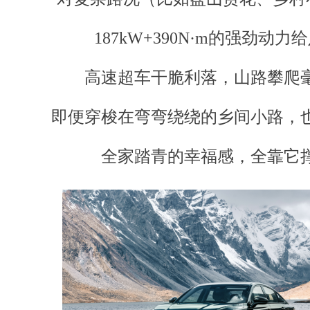
187kW+390N·m的强劲动力
高速超车干脆利落，山路攀爬
即便穿梭在弯弯绕绕的乡间小路，
全家踏青的幸福感，全靠它