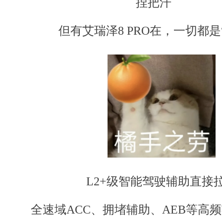
捏把汗
但有艾瑞泽8 PRO在，一切都是“小
L2+级智能驾驶辅助直接
全速域ACC、拥堵辅助、AEB等高