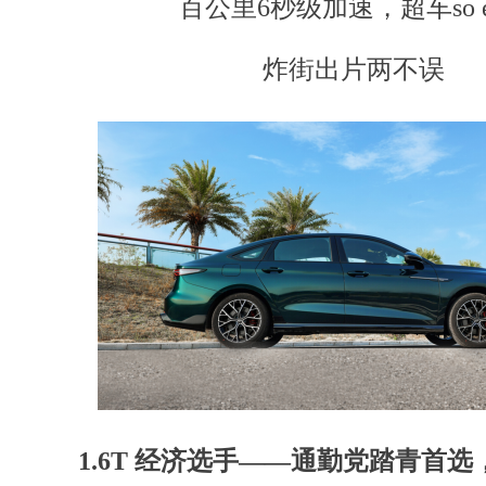
百公里6秒级加速，超车so e
炸街出片两不误
1.6T 经济选手
——
通勤党踏青首选