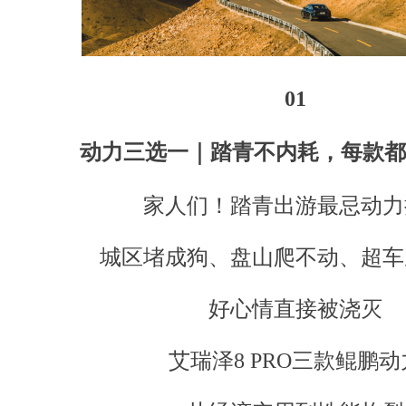
01
动力三选一｜踏青不内耗，每款都有
家人们！踏青出游最忌动力
城区堵成狗、盘山爬不动、超车
好心情直接被浇灭
艾瑞泽8 PRO三款鲲鹏动