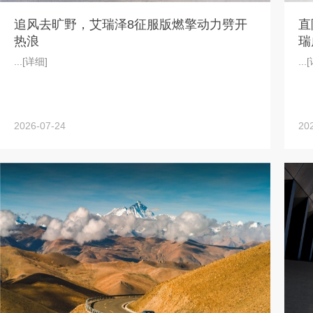
追风去旷野，艾瑞泽8征服版燃擎动力劈开
直
热浪
瑞
...
[详细]
...
[
2026-07-24
20