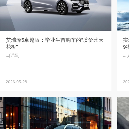
艾瑞泽5卓越版：毕业生首购车的“质价比天
实
花板”
9
...
[详细]
...
[
2026-05-28
20