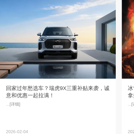
回家过年愁选车？瑞虎9X三重补贴来袭，诚
冰
意和优惠一起拉满！
拿
...
[详细]
...
[
2026-02-04
20