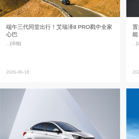
端午三代同堂出行！艾瑞泽8 PRO戳中全家
置
心巴
能
...
[详细]
...
[
2026-06-18
20