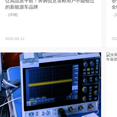
让高品质平权！奔腾悦意堪称用户不能错过
智
的新能源车品牌
全
...
[详细]
...
[
2025-05-12
20